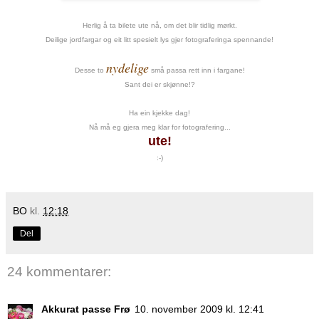
Herlig å ta bilete ute nå, om det blir tidlig mørkt.
Deilige jordfargar og eit litt spesielt lys gjer fotograferinga spennande!
nydelige
Desse to
små passa rett inn i fargane!
Sant dei er skjønne!?
Ha ein kjekke dag!
Nå må eg gjera meg klar for fotografering...
ute!
:-)
BO
kl.
12:18
Del
24 kommentarer:
Akkurat passe Frø
10. november 2009 kl. 12:41