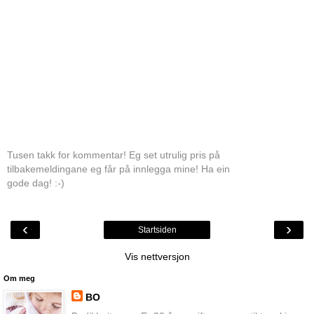
Tusen takk for kommentar! Eg set utrulig pris på
tilbakemeldingane eg får på innlegga mine! Ha ein
gode dag! :-)
‹
›
Startsiden
Vis nettversjon
Om meg
BO