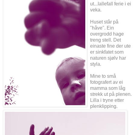
ut...Iallefall ferie i ei
veka.
Huset står på
"håve". Ein
overgrodd hage
treng stell. Det
einaste fine der ute
er sinkfatet som
naturen sjølv har
styla.
Mine to små
fotografert av ei
mamma som låg
strekk ut på plenen.
Lilla i tryne etter
plenklipping.