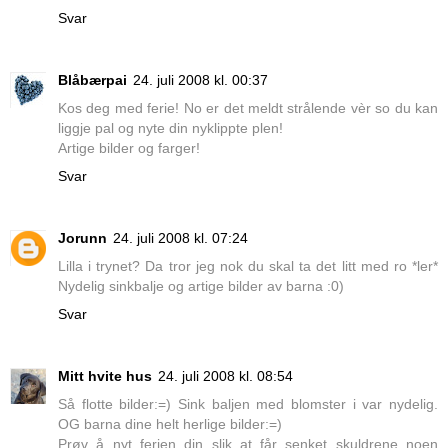
Svar
Blåbærpai
24. juli 2008 kl. 00:37
Kos deg med ferie! No er det meldt strålende vèr so du kan
liggje pal og nyte din nyklippte plen!
Artige bilder og farger!
Svar
Jorunn
24. juli 2008 kl. 07:24
Lilla i trynet? Da tror jeg nok du skal ta det litt med ro *ler*
Nydelig sinkbalje og artige bilder av barna :0)
Svar
Mitt hvite hus
24. juli 2008 kl. 08:54
Så flotte bilder:=) Sink baljen med blomster i var nydelig.
OG barna dine helt herlige bilder:=)
Prøv å nyt ferien din slik at får senket skuldrene noen