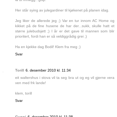
Her står sying av julegardiner til kjøkenet på planen idag.
Jeg liker de allerede jeg ;) Var en tur innom AC Home og
kikket på de fine husene de har der...sukk, skulle hatt et
større julebudsjett ;) I år er det gave til mannen som blir
prioritert, fordi han er så veldiggrådig grei ;)
Ha en kjekke dag Bodil! Klem fra meg ;)
Svar
Torill
6. desember 2010 kl. 11:34
eit waltershus i stova vil ta seg bra ut og eg vil gjerne vera
ven med frk lande!
klem, torill
Svar
Gunni
6. desember 2010 kl. 11:38