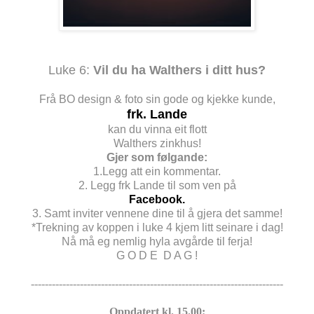
Luke 6:
Vil du ha Walthers i ditt hus?
Frå BO design & foto sin gode og kjekke kunde,
frk. Lande
kan du vinna eit flott
Walthers zinkhus!
Gjer som følgande:
1.Legg att ein kommentar.
2. Legg frk Lande til som ven på
Facebook.
3. Samt inviter vennene dine til å gjera det samme!
*Trekning av koppen i luke 4 kjem litt seinare i dag!
Nå må eg nemlig hyla avgårde til ferja!
G O D E D A G !
------------------------------------------------------------------------
Oppdatert kl. 15.00: