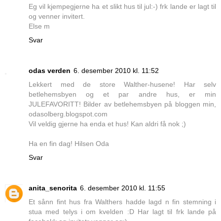
Eg vil kjempegjerne ha et slikt hus til jul:-) frk lande er lagt til
og venner invitert.
Else m
Svar
odas verden
6. desember 2010 kl. 11:52
Lekkert med de store Walther-husene! Har selv
betlehemsbyen og et par andre hus, er min
JULEFAVORITT! Bilder av betlehemsbyen på bloggen min,
odasolberg.blogspot.com
Vil veldig gjerne ha enda et hus! Kan aldri få nok ;)
Ha en fin dag! Hilsen Oda
Svar
anita_senorita
6. desember 2010 kl. 11:55
Et sånn fint hus fra Walthers hadde lagd n fin stemning i
stua med telys i om kvelden :D Har lagt til frk lande på