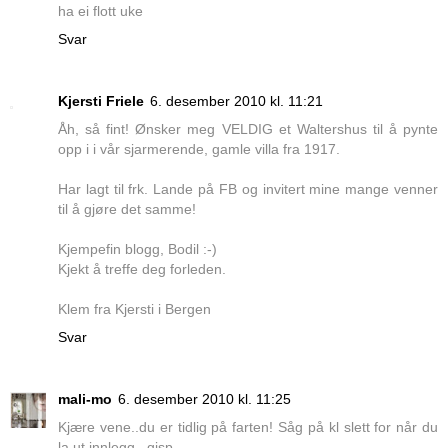
ha ei flott uke
Svar
Kjersti Friele
6. desember 2010 kl. 11:21
Åh, så fint! Ønsker meg VELDIG et Waltershus til å pynte
opp i i vår sjarmerende, gamle villa fra 1917.
Har lagt til frk. Lande på FB og invitert mine mange venner
til å gjøre det samme!
Kjempefin blogg, Bodil :-)
Kjekt å treffe deg forleden.
Klem fra Kjersti i Bergen
Svar
mali-mo
6. desember 2010 kl. 11:25
Kjære vene..du er tidlig på farten! Såg på kl slett for når du
la ut innlegg...gisp.