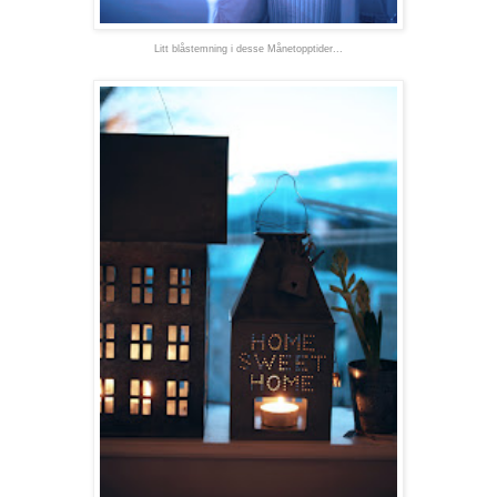
Litt blåstemning i desse Månetopptider...