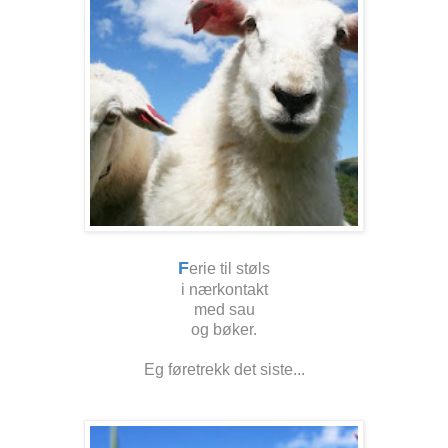
F
erie til støls
i nærkontakt
med sau
og bøker.
Eg føretrekk det siste...